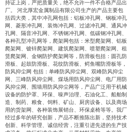
持证上岗，严把质量关，绝不允许一件不合格产品出
厂。 河北厚宏金属制品有限公司生产的产品主要包
括四大类，其中冲孔网包括：铝板冲孔网、钢板冲孔
网、菱形冲孔网、装饰冲孔网、过滤冲孔网、通风冲
孔网、隔音冲孔网、不锈钢冲孔网、低碳钢冲孔网、
各种孔型冲孔网等，爬架网包括：米型爬架网、铝板
爬架网、镀锌爬架网、建筑爬架网、喷塑爬架网、租
赁爬架网、金钢防护爬架网等，防滑板包括：圆孔防
滑板、起鼓防滑板、花纹防滑板、鳄鱼嘴防滑板等，
防风抑尘网 包括：单峰防风抑尘网、双峰防风抑尘
网、三峰防风抑尘网、煤场用防风抑尘网、电厂用防
风抑尘网、围墙用防风抑尘网等，产品广泛用于机械
设备的防护罩、环保、噪声治理、石油化工、船舶制
造、制药、粮食、饲料、矿山、厨房设备、以及商场
用的货架网、各种装饰展销台、环保桌椅等等。我厂
经过多年的研究创新，产品不断推陈出新，坚持技术
创新、科学管理、诚信经营，注重引进先进的生产技